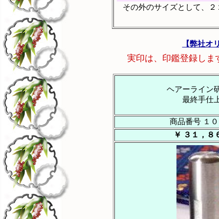
その外のサイズとして、２
【弊社オ
実印は、印鑑登録しま
ヘアーライン
最終手仕
商品番号 １
￥ ３１，８