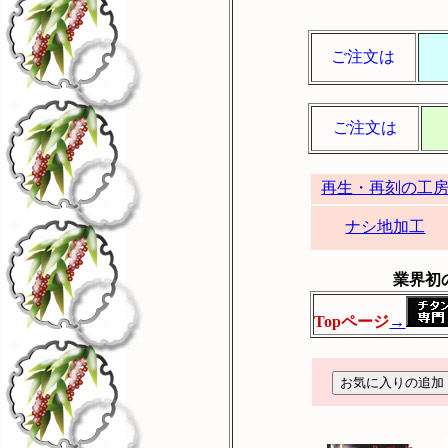
ご注文は
ご注文は
再生・再刻の工
ナシ地加工
業界初
Topページ
→